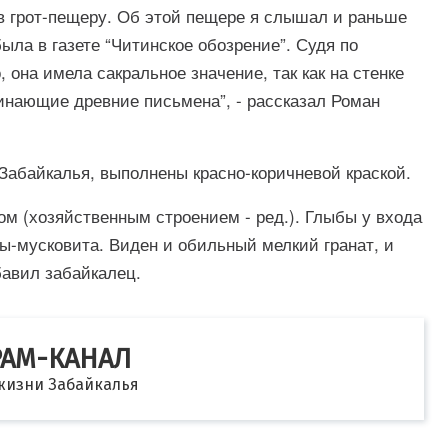
в грот-пещеру. Об этой пещере я слышал и раньше
была в газете “Читинское обозрение”. Судя по
она имела сакральное значение, так как на стенке
инающие древние письмена”, - рассказал Роман
х Забайкалья, выполнены красно-коричневой краской.
ом (хозяйственным строением - ред.). Глыбы у входа
ы-мусковита. Виден и обильный мелкий гранат, и
бавил забайкалец.
РАМ-КАНАЛ
 жизни Забайкалья