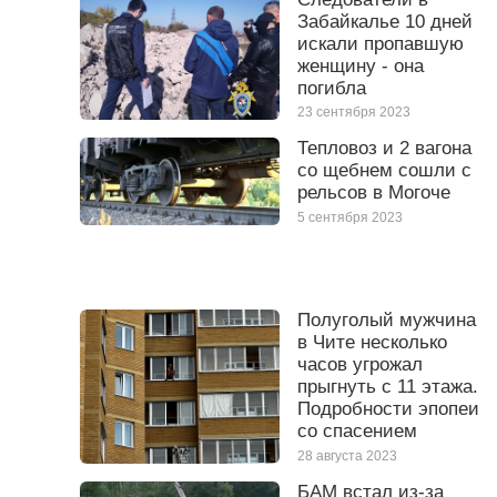
Забайкалье 10 дней
искали пропавшую
женщину - она
погибла
23 сентября 2023
Тепловоз и 2 вагона
со щебнем сошли с
рельсов в Могоче
5 сентября 2023
Полуголый мужчина
в Чите несколько
часов угрожал
прыгнуть с 11 этажа.
Подробности эпопеи
со спасением
28 августа 2023
БАМ встал из-за