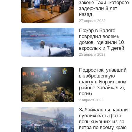
законе Тахи, которого
задержали 8 лет
назад
27 апреля 2023
Пожар в Баляге
повредил восемь
домов, где жили 10
взрослых и 7 детей
25 апреля 2023
Подросток, упавший
в заброшенную
шахту в Борзинском
районе Забайкалья,
погиб
2 апреля 2023
Забайкальцы начали
публиковать фото
вспыхнувших из-за
ветра по всему краю