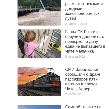
размытых реками и
дождями
железнодорожных
путей
21 августа 2023
Глава СК России
поручил доложить о
проверке по делу
едва не выпавшего в
Чите мальчика
5 августа 2023
СМИ Забайкалья
сообщили о драке
пассажиров пяти
вагонов в поезде
Чита - Адлер
2 июля 2023
Самолёт в Чите не