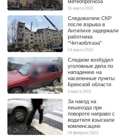
метеопрогноза
31 марта 2023
Следователи СКР
после взрыва в
Антипихе задержали
работника
“Читаоблгаза”
14 марта 2023
Следком возбудил
уголовные дела по
нападению на
населенные пункты
Брянской области
4 марта 2023
За наезд на
пешехода при
повороте направо с
водителя взыскали
компенсацию
19 февраля 2023