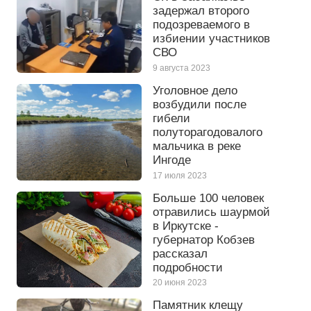
задержал второго
подозреваемого в
избиении участников
СВО
9 августа 2023
Уголовное дело
возбудили после
гибели
полуторагодовалого
мальчика в реке
Ингоде
17 июля 2023
Больше 100 человек
отравились шаурмой
в Иркутске -
губернатор Кобзев
рассказал
подробности
20 июня 2023
Памятник клещу