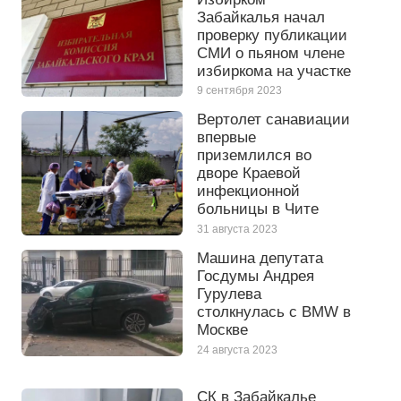
Забайкалья начал
проверку публикации
СМИ о пьяном члене
избиркома на участке
9 сентября 2023
Вертолет санавиации
впервые
приземлился во
дворе Краевой
инфекционной
больницы в Чите
31 августа 2023
Машина депутата
Госдумы Андрея
Гурулева
столкнулась с BMW в
Москве
24 августа 2023
СК в Забайкалье