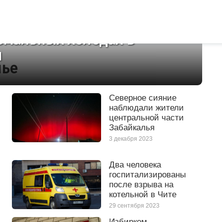
омальных холодах в
я
лье
Северное сияние
наблюдали жители
центральной части
Забайкалья
3 декабря 2023
Два человека
госпитализированы
после взрыва на
котельной в Чите
29 сентября 2023
Избирком