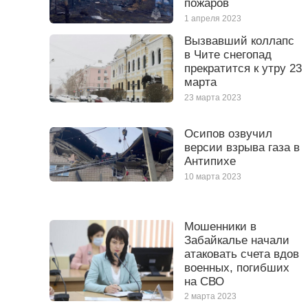
пожаров
1 апреля 2023
Вызвавший коллапс
в Чите снегопад
прекратится к утру 23
марта
23 марта 2023
Осипов озвучил
версии взрыва газа в
Антипихе
10 марта 2023
Мошенники в
Забайкалье начали
атаковать счета вдов
военных, погибших
на СВО
2 марта 2023