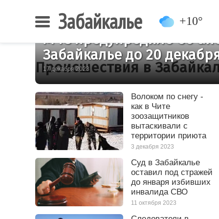
Забайкалье
+10°
МЧС предупредило об ан
Забайкалье до 20 декабр
Происшествия в Забайка
17 декабря 2023
Волоком по снегу -
как в Чите
зоозащитников
вытаскивали с
территории приюта
3 декабря 2023
Суд в Забайкалье
оставил под стражей
до января избивших
инвалида СВО
11 октября 2023
Следователи в