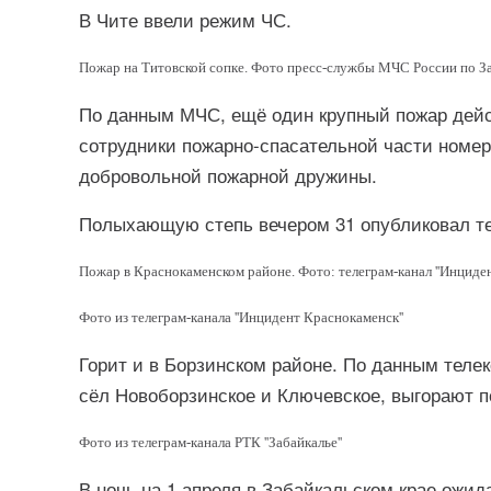
В Чите ввели режим ЧС.
Пожар на Титовской сопке. Фото пресс-службы МЧС России по З
По данным МЧС, ещё один крупный пожар дейст
сотрудники пожарно-спасательной части номер
добровольной пожарной дружины.
Полыхающую степь вечером 31 опубликовал те
Пожар в Краснокаменском районе. Фото: телеграм-канал ''Инциден
Фото из телеграм-канала ''Инцидент Краснокаменск''
Горит и в Борзинском районе. По данным телек
сёл Новоборзинское и Ключевское, выгорают п
Фото из телеграм-канала РТК ''Забайкалье''
В ночь на 1 апреля в Забайкальском крае ожида