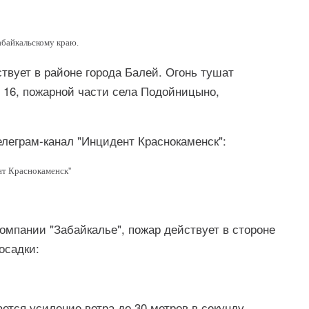
абайкальскому краю.
вует в районе города Балей. Огонь тушат
 16, пожарной части села Подойницыно,
леграм-канал "Инцидент Краснокаменск":
т Краснокаменск''
омпании "Забайкалье", пожар действует в стороне
осадки:
ется усиление ветра до 30 метров в секунду,